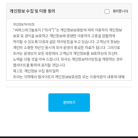
개인정보 수집 및 이용 동의
동의합니다.
개인정보처리방침
“씨에스테크놀로지 (“회사”)”는 개인정보보호법에 따라 이용자의 개인정보
보호 및 권익을 보호하고 개인정보와 관련한 이용자의 고충을 원활하게
처리할 수 있도록 다음과 같은 처리방침을 두고 있습니다. 고객님의 정보는
개인의 소중한 자산인 동시에 회사 운영의 중요한 자료가 됩니다. 그러므로
회사는 운영상의 모든 과정에서 고객님의 개인정보를 보호하는데 최선의
노력을 다할 것을 약속 드립니다. 회사는 개인정보처리방침을 개정하는 경우
웹사이트를 통하여 공지할 것입니다.
제 1장. 개인정보 수집 동의절차
회사는 귀하께서 웹사이트의 개인정보보호방침 또는 이용약관의 내용에 대해
(동의한다)버튼 또는 (동의하지 않는다)버튼을 클릭할 수 있는 절차를
마련하여 (동의한다)버튼을 클릭하면 개인정보 수집에 대해 동의한 것으로
봅니다.
제 2장. 개인정보의 수집 및 이용 목적
회사는 개인정보를 다음의 목적을 위해 활용합니다. 처리한 개인정보는
다음의 목적 이외의 용도로는 사용되지 않으며 이용 목적이 변경될 시
사전동의를 구할 예정입니다.
가. 성명, 아이디, 비밀번호 : 회원 가입의사 확인, 서비스 부정이용 방지, 접속
빈도파악, 회원제 서비스 이용에 따른 본인 식별 절차
나. 이메일주소, 전화번호(수신여부 확인) : 고지사항 전달, 본인 의사 확인,