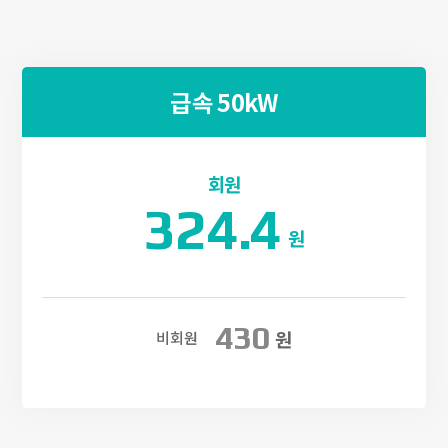
급속 50kW
회원
324.4
원
430
원
비회원