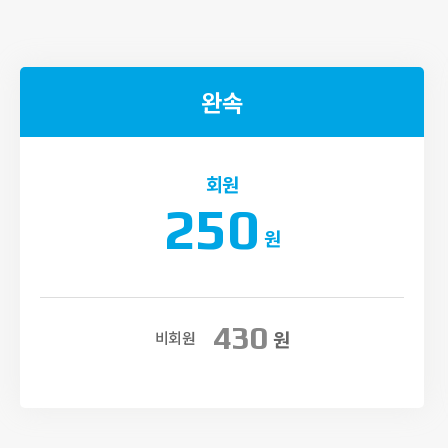
완속
회원
250
원
430
원
비회원