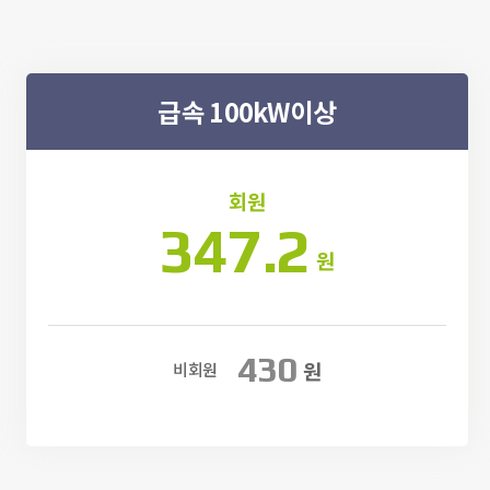
급속 100kW이상
회원
347.2
원
430
원
비회원